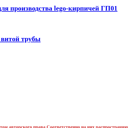
для производства lego-кирпичей ГП01
 витой трубы
ктом авторского права
Соответственно на них распространяю