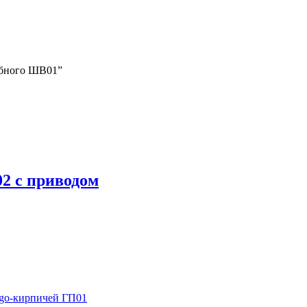
убного ШВ01”
2 с приводом