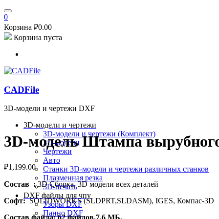
0
Корзина
₽
0.00
Корзина пуста
CADFile
3D-модели и чертежи DXF
3D-модели и чертежи
3D-модели и чертежи (Комплект)
3D-модель Штампа вырубног
3D-модели
Чертежи
Авто
₽
1,199.00
Станки
3D-модели и чертежи различных станков
Плазменная резка
Состав :
3D Сборка, 3D модели всех деталей
3D-печать
DXF файлы для чпу
Софт:
SOLIDWORKS (SLDPRT,SLDASM), IGES, Компас-3D
Узоры DXF
Панно DXF
Состав файла: 62 файлов,7.6 МБ.