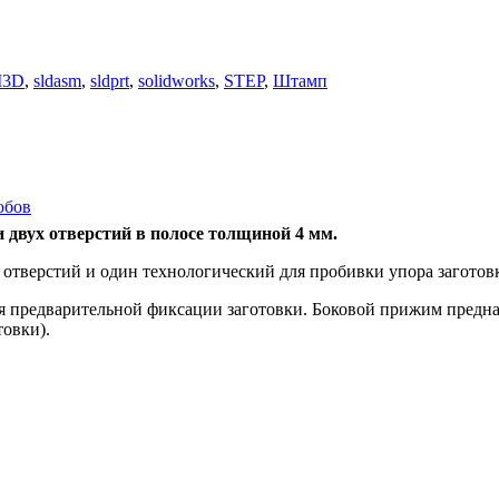
3D
,
sldasm
,
sldprt
,
solidworks
,
STEP
,
Штамп
юбов
двух отверстий в полосе толщиной 4 мм.
отверстий и один технологический для пробивки упора заготовк
редварительной фиксации заготовки. Боковой прижим предназна
товки).