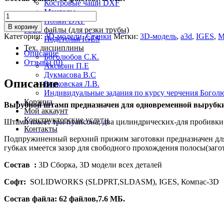
Костровые чаши DXF
Мангалы
Количество
Полки DXF
товара
В корзину
IGES файлы (для резки трубы)
3D-
Категории:
3D-модели
,
Станки
Метки:
3D-модель
,
a3d
,
IGES
,
M
Подстолья IGES
модель
Тех. дисциплины
Штампа
Описание
Боголюбов С.К.
вырубного
Отзывы (0)
Аксарин П.Е
ШВ01
Дукмасова В.С
Описание
Борковская Л.В.
Индивидуальные задания по курсу черчения Богол
Корзина
Вырубной штамп предназначен для одновременной вырубки 
Мой аккаунт
Конструкторские услуги
Штамп имеет три пуансона, два цилиндрических-для пробивки 
Контакты
Подпружиненный верхний прижим заготовки предназначен для п
губках имеется зазор для свободного прохождения полосы(заго
Состав :
3D Сборка, 3D модели всех деталей
Софт:
SOLIDWORKS (SLDPRT,SLDASM), IGES, Компас-3D
Состав файла: 62 файлов,7.6 МБ.