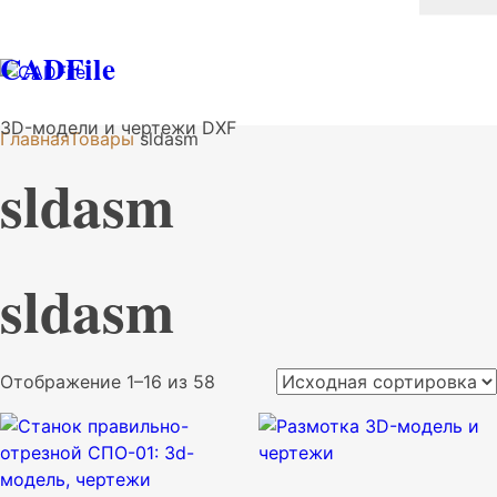
CADFile
3D-модели и чертежи DXF
Главная
Товары
sldasm
sldasm
sldasm
Отображение 1–16 из 58