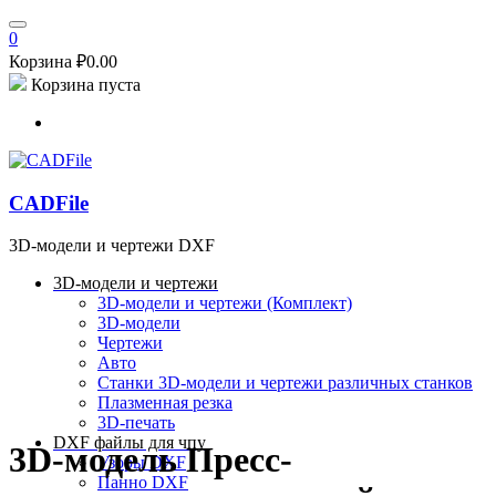
0
Корзина
₽
0.00
Корзина пуста
CADFile
3D-модели и чертежи DXF
3D-модели и чертежи
3D-модели и чертежи (Комплект)
3D-модели
Чертежи
Авто
Станки
3D-модели и чертежи различных станков
Плазменная резка
3D-печать
DXF файлы для чпу
3D-модель Пресс-
Узоры DXF
Панно DXF