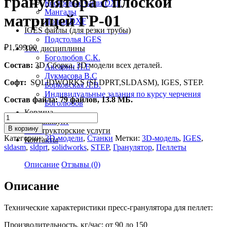
гранулятора с плоской
Костровые чаши DXF
Мангалы
матрицей ГР-01
Полки DXF
IGES файлы (для резки трубы)
Подстолья IGES
₽
1,599.00
Тех. дисциплины
Боголюбов С.К.
Состав:
3D Сборка, 3D модели всех деталей.
Аксарин П.Е
Дукмасова В.С
Софт:
SOLIDWORKS (SLDPRT,SLDASM), IGES, STEP.
Борковская Л.В.
Индивидуальные задания по курсу черчения
Состав файла: 79 файлов, 13.8 МБ.
Боголюбов
Корзина
Количество
Мой аккаунт
товара
В корзину
Конструкторские услуги
3D-
Категории:
3D-модели
,
Станки
Метки:
3D-модель
,
IGES
,
Контакты
модель
sldasm
,
sldprt
,
solidworks
,
STEP
,
Гранулятор
,
Пеллеты
Пресс-
гранулятора
Описание
Отзывы (0)
с
плоской
Описание
матрицей
ГР-01
Технические характеристики пресс-гранулятора для пеллет:
Производительность, кг/час: от 90 до 150