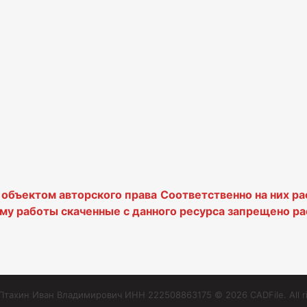
я объектом авторского права
Соответственно на них р
му работы скаченные с данного ресурса запрещено ра
тахин Иван Владимирович ИНН 222508863175 © 2026 CADFile. All ri