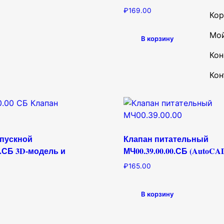
₽
169.00
Кор
Мой
В корзину
Кон
Кон
епускной
Клапан питательный
0.СБ 3D-модель и
МЧ00.39.00.00.СБ (AutoCA
₽
165.00
В корзину