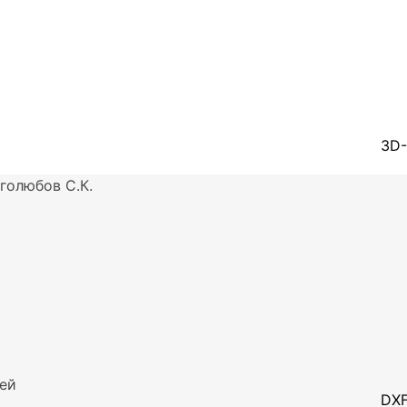
3D-
голюбов С.К.
ей
DXF