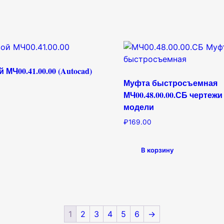
 МЧ00.41.00.00 (Autocad)
Муфта быстросъемная
МЧ00.48.00.00.СБ чертежи 
модели
₽
169.00
В корзину
1
2
3
4
5
6
→