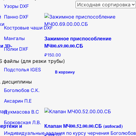
Узоры DXF
Панно DXF
Костровые чаши DXF
Зажимное приспособление
Мангалы
и 3D-
МЧ00.69.00.00.СБ
Полки DXF
₽
150.00
S файлы (для резки трубы)
Подстолья IGES
В корзину
. дисциплины
Боголюбов С.К.
Аксарин П.Е
Дукмасова В.С
Борковская Л.В.
чертежи и
Клапан МЧ00.52.00.00.СБ (autocad)
Индивидуальные задания по курсу черчения Боголюбов
₽
169.00