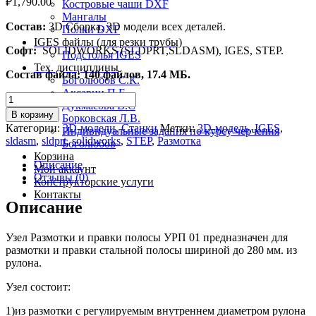
₽
1,790.00
Костровые чаши DXF
Мангалы
Состав:
3D Сборка, 3D модели всех деталей.
Полки DXF
IGES файлы (для резки трубы)
Софт:
SOLIDWORKS (SLDPRT,SLDASM), IGES, STEP.
Подстолья IGES
Тех. дисциплины
Состав файла: 140 файлов, 17.4 МБ.
Боголюбов С.К.
Аксарин П.Е
Количество
Дукмасова В.С
товара
В корзину
Борковская Л.В.
3D-
Категории:
3D-модели
,
Станки
Метки:
3D-модель
,
IGES
,
Индивидуальные задания по курсу черчения
модель
sldasm
,
sldprt
,
solidworks
,
STEP
,
Размотка
Боголюбов
узла
Корзина
размотки
Описание
Мой аккаунт
и
Отзывы (0)
Конструкторские услуги
правки
Контакты
полосы
Описание
УРП
01
Узел Размотки и правки полосы УРП 01 предназначен для
размотки и правки стальной полосы шириной до 280 мм. из
рулона.
Узел состоит:
1)из размотки с регулируемым внутреннем диаметром рулона