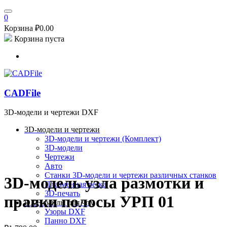
0
Корзина
₽
0.00
Корзина пуста
CADFile
3D-модели и чертежи DXF
3D-модели и чертежи
3D-модели и чертежи (Комплект)
3D-модели
Чертежи
Авто
Станки
3D-модели и чертежи различных станков
3D-модель узла размотки и
Плазменная резка
3D-печать
правки полосы УРП 01
DXF файлы для чпу
Узоры DXF
Панно DXF