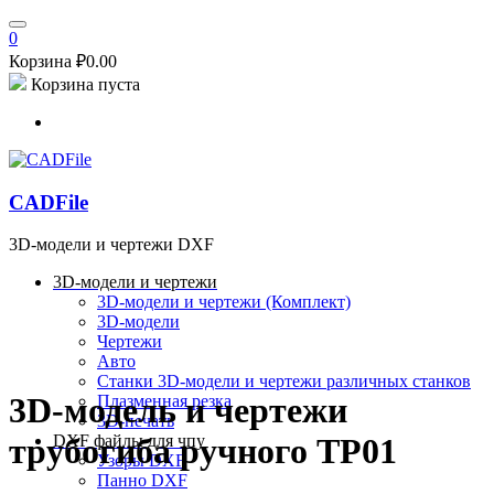
0
Корзина
₽
0.00
Корзина пуста
CADFile
3D-модели и чертежи DXF
3D-модели и чертежи
3D-модели и чертежи (Комплект)
3D-модели
Чертежи
Авто
Станки
3D-модели и чертежи различных станков
3D-модель и чертежи
Плазменная резка
3D-печать
трубогиба ручного ТР01
DXF файлы для чпу
Узоры DXF
Панно DXF