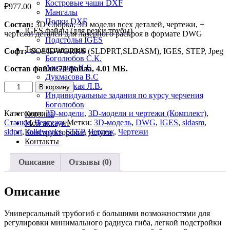
Костровые чаши DXF
₽
977.00
Мангалы
Полки DXF
Состав:
3D Сборка, 3D модели всех деталей, чертежи, +
IGES файлы (для резки трубы)
чертежи деталей для лазерного раскроя в формате DWG
Подстолья IGES
Тех. дисциплины
Софт:
SOLIDWORKS (SLDPRT,SLDASM), IGES, STEP, Jpeg
Боголюбов С.К.
Аксарин П.Е
Состав файла:74 файла, 4.01 МБ.
Дукмасова В.С
Количество
Борковская Л.В.
В корзину
товара
Индивидуальные задания по курсу черчения
3D-
Боголюбов
модель
Категории:
3D-модели
,
3D-модели и чертежи (Комплект)
,
Корзина
и
Станки
,
Чертежи
Метки:
3D-модель
,
DWG
,
IGES
,
sldasm
,
Мой аккаунт
чертежи
sldprt
,
solidworks
,
STEP
,
Чертеж
,
Чертежи
Конструкторские услуги
трубогиба
Контакты
ручного
ТР01
Описание
Отзывы (0)
Описание
Универсальный трубогиб с большими возможностями для
регулировки минимального радиуса гиба, легкой подстройки