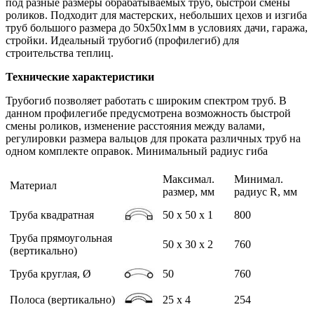
под разные размеры обрабатываемых труб, быстрой смены
роликов. Подходит для мастерских, небольших цехов и изгиба
труб большого размера до 50х50х1мм в условиях дачи, гаража,
стройки. Идеальный трубогиб (профилегиб) для
строительства теплиц.
Технические характеристики
Трубогиб позволяет работать с широким спектром труб. В
данном профилегибе предусмотрена возможность быстрой
смены роликов, изменение расстояния между валами,
регулировки размера вальцов для проката различных труб на
одном комплекте оправок. Минимальный радиус гиба
Максимал.
Минимал.
Материал
размер, мм
радиус R, мм
Труба квадратная
50 x 50 х 1
800
Труба прямоугольная
50 х 30 х 2
760
(вертикально)
Труба круглая, Ø
50
760
Полоса (вертикально)
25 х 4
254