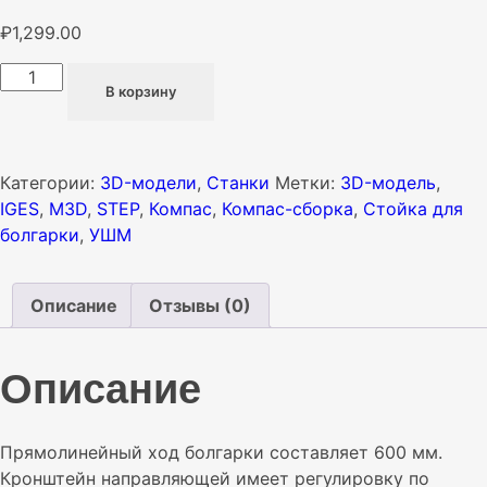
₽
1,299.00
Количество
В корзину
товара
Стойка-
слайдер
для
Категории:
3D-модели
,
Станки
Метки:
3D-модель
,
болгарки
IGES
,
M3D
,
STEP
,
Компас
,
Компас-сборка
,
Стойка для
УШМ125
болгарки
,
УШМ
СС02
3D-
Описание
Отзывы (0)
модель
Описание
Прямолинейный ход болгарки составляет 600 мм.
Кронштейн направляющей имеет регулировку по