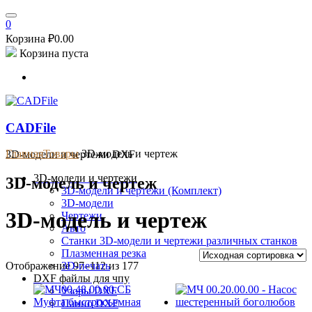
0
Корзина
₽
0.00
Корзина пуста
CADFile
Главная
Товары
3D-модель и чертеж
3D-модели и чертежи DXF
3D-модели и чертежи
3D-модель и чертеж
3D-модели и чертежи (Комплект)
3D-модели
3D-модель и чертеж
Чертежи
Авто
Станки
3D-модели и чертежи различных станков
Плазменная резка
Отображение 97–112 из 177
3D-печать
DXF файлы для чпу
Узоры DXF
Панно DXF