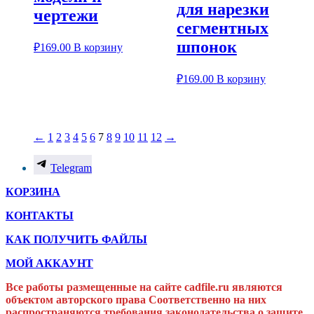
для нарезки
чертежи
сегментных
шпонок
₽
169.00
В корзину
₽
169.00
В корзину
←
1
2
3
4
5
6
7
8
9
10
11
12
→
Telegram
КОРЗИНА
КОНТАКТЫ
КАК ПОЛУЧИТЬ ФАЙЛЫ
МОЙ АККАУНТ
Все работы размещенные на сайте cadfile.ru являются
объектом авторского права
Соответственно на них
распространяются требования законодательства о защите