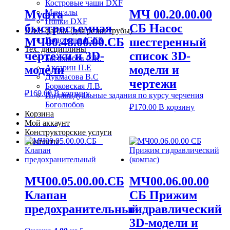
Костровые чаши DXF
Муфта
МЧ 00.20.00.00
Мангалы
Полки DXF
быстросъемная
СБ Насос
IGES файлы (для резки трубы)
МЧ00.48.00.00.СБ
шестеренный
Подстолья IGES
Тех. дисциплины
чертежи и 3D-
список 3D-
Боголюбов С.К.
модели
модели и
Аксарин П.Е
Дукмасова В.С
чертежи
Борковская Л.В.
₽
169.00
В корзину
Индивидуальные задания по курсу черчения
Боголюбов
₽
170.00
В корзину
Корзина
Мой аккаунт
Конструкторские услуги
Контакты
МЧ00.05.00.00.СБ
МЧ00.06.00.00
Клапан
СБ Прижим
предохранительный
гидравлический
3D-модели и