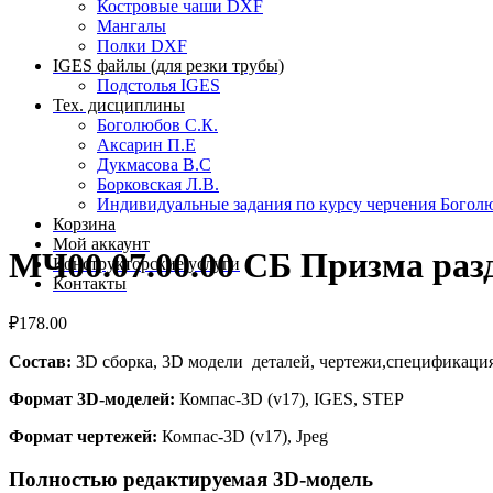
Костровые чаши DXF
Мангалы
Полки DXF
IGES файлы (для резки трубы)
Подстолья IGES
Тех. дисциплины
Боголюбов С.К.
Аксарин П.Е
Дукмасова В.С
Борковская Л.В.
Индивидуальные задания по курсу черчения Богол
Корзина
Мой аккаунт
МЧ00.07.00.00 СБ Призма раз
Конструкторские услуги
Контакты
₽
178.00
Состав:
3D сборка, 3D модели деталей, чертежи,спецификаци
Формат 3D-моделей:
Компас-3D (v17), IGES, STEP
Формат чертежей:
Компас-3D (v17), Jpeg
Полностью редактируемая 3D-модель