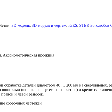
Метки:
3D-модель
,
3D-модель и чертеж
,
IGES
,
STEP
,
Боголюбов С
я, Аксонометрическая проекция
и обработке деталей диаметром 40 … 200 мм на сверлильных, ра
а шпонками (шпонка на чертеже не показана) и крепится станочн
правой и левой резьбой).
ание сборочных чертежей