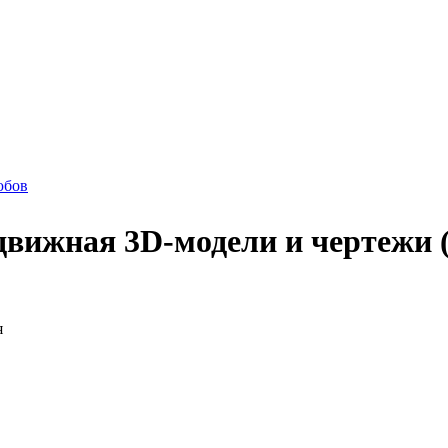
юбов
движная 3D-модели и чертежи 
я