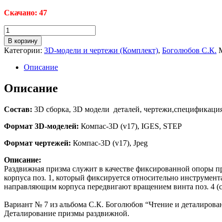
Скачано: 47
Количество
товара
В корзину
МЧ00.07.00.00
Категории:
3D-модели и чертежи (Комплект)
,
Боголюбов С.К.
СБ
Призма
Описание
раздвижная
3D-
Описание
модели
и
Состав:
3D сборка, 3D модели деталей, чертежи,спецификаци
чертежи
(Компас-3D)
Формат 3D-моделей:
Компас-3D (v17), IGES, STEP
Формат чертежей:
Компас-3D (v17), Jpeg
Описание:
Раздвижная призма служит в качестве фиксированной опоры пр
корпуса поз. 1, который фиксируется относительно инструмент
направляющим корпуса передвигают вращением винта поз. 4 (с 
Вариант № 7 из альбома C.К. Боголюбов “Чтение и деталиров
Деталирование призмы раздвижной.