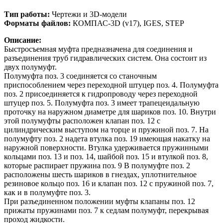
Тип работы:
Чертежи и 3D-модели
Форматы файлов:
КОМПАС-3D (v17), IGES, STEP
Описание:
Быстросъемная муфта предназначена для соединения и
разъединения труб гидравлических систем. Она состоит из
двух полумуфт.
Полумуфта поз. 3 соединяется со станочным
приспособлением через переходной штуцер поз. 4. Полумуфта
поз. 2 присоединяется к гидропроводу через переходной
штуцер поз. 5. Полумуфта поз. 3 имеет трапецеидальную
проточку на наружном диаметре для шариков поз. 10. Внутри
этой полумуфты расположен клапан поз. 12 с
цилиндрическим выступом на торце и пружиной поз. 7. На
полумуфту поз. 2 надета втулка поз. 19 имеющая накатку на
наружной поверхности. Втулка удерживается пружинными
кольцами поз. 13 и поз. 14, шайбой поз. 15 и втулкой поз. 8,
которые распирает пружина поз. 9 В полумуфте поз. 2
расположены шесть шариков в гнездах, уплотнительное
резиновое кольцо поз. 16 и клапан поз. 12 с пружиной поз. 7,
как и в полумуфте поз. 3.
При разъединенном положении муфты клапаны поз. 12
прижаты пружинами поз. 7 к седлам полумуфт, перекрывая
проход жидкости.