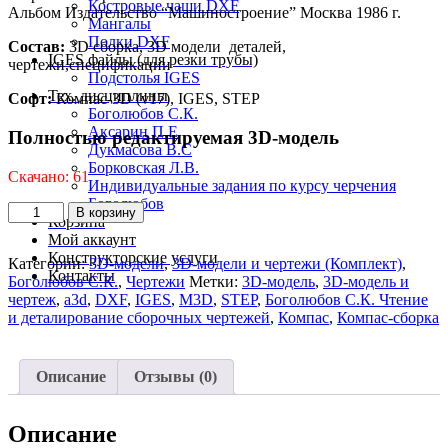
Костровые чаши DXF
Альбом Издательство “Машиностроение” Москва 1986 г.
Мангалы
Полки DXF
Состав:
3D сборка, 3D модели деталей,
IGES файлы (для резки трубы)
чертежи,спецификации
Подстолья IGES
Тех. дисциплины
Софт:
Компас-3D (v17), IGES, STEP
Боголюбов С.К.
Аксарин П.Е
Полностью редактируемая 3D-модель
Дукмасова В.С
Борковская Л.В.
Скачано: 61
Индивидуальные задания по курсу черчения
Боголюбов
Количество
В корзину
Корзина
товара
Мой аккаунт
Муфта
Конструкторские услуги
Категории:
3D-модели
,
3D-модели и чертежи (Комплект)
,
быстросъемная
Контакты
Боголюбов С.К.
,
Чертежи
Метки:
3D-модель
,
3D-модель и
МЧ00.48.00.00.СБ
чертеж
,
a3d
,
DXF
,
IGES
,
M3D
,
STEP
,
Боголюбов С.К. Чтение
чертежи
и деталирование сборочных чертежей
,
Компас
,
Компас-сборка
и
3D-
модели
Описание
Отзывы (0)
Описание