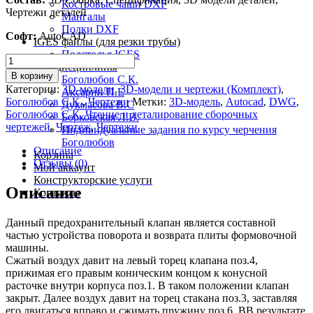
Костровые чаши DXF
Чертежи деталей
Мангалы
Полки DXF
Софт:
AutoCAD
IGES файлы (для резки трубы)
Подстолья IGES
Количество
Тех. дисциплины
товара
В корзину
Боголюбов С.К.
Клапан
Категории:
3D-модели
,
3D-модели и чертежи (Комплект)
,
Аксарин П.Е
предохранительный
Боголюбов С.К.
,
Чертежи
Метки:
3D-модель
,
Autocad
,
DWG
,
Дукмасова В.С
МЧ00.70.00.00.СБ
Боголюбов С.К. Чтение и деталирование сборочных
Борковская Л.В.
чертежей
,
Чертеж
,
Чертежи
Индивидуальные задания по курсу черчения
Боголюбов
Описание
Корзина
Отзывы (0)
Мой аккаунт
Конструкторские услуги
Описание
Контакты
Данный предохранительный клапан является составной
частью устройства поворота и возврата плиты формовочной
машины.
Сжатый воздух давит на левый торец клапана поз.4,
прижимая его правым коническим концом к конусной
расточке внутри корпуса поз.1. В таком положении клапан
закрыт. Далее воздух давит на торец стакана поз.3, заставляя
его двигаться вправо и сжимать пружину поз.6. ВВ результате