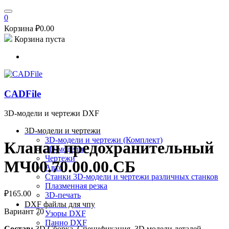
0
Корзина
₽
0.00
Корзина пуста
CADFile
3D-модели и чертежи DXF
3D-модели и чертежи
3D-модели и чертежи (Комплект)
Клапан предохранительный
3D-модели
Чертежи
МЧ00.70.00.00.СБ
Авто
Станки
3D-модели и чертежи различных станков
Плазменная резка
₽
165.00
3D-печать
DXF файлы для чпу
Вариант 70
Узоры DXF
Панно DXF
Состав:
3D Сборка, Спецификация, 3D модели деталей,