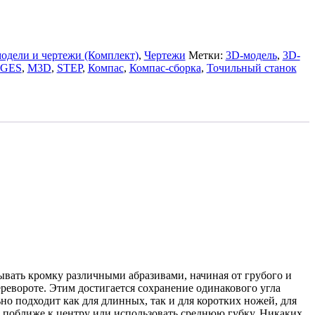
одели и чертежи (Комплект)
,
Чертежи
Метки:
3D-модель
,
3D-
IGES
,
M3D
,
STEP
,
Компас
,
Компас-сборка
,
Точильный станок
тывать кромку различными абразивами, начиная от грубого и
ревороте. Этим достигается сохранение одинакового угла
но подходит как для длинных, так и для коротких ножей, для
а поближе к центру или использовать среднюю губку. Никаких