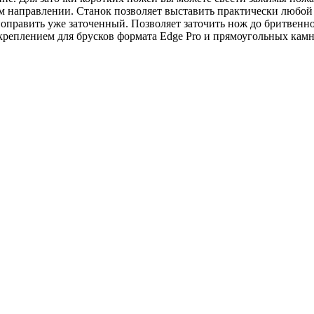
ом направлении. Станок позволяет выставить практически любо
 поправить уже заточенный. Позволяет заточить нож до бритвен
креплением для брусков формата Edge Pro и прямоугольных камн