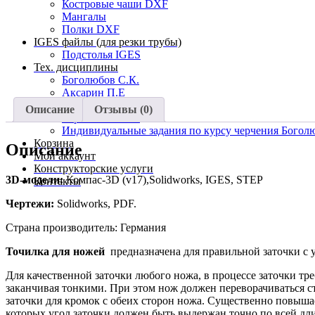
Костровые чаши DXF
Мангалы
Полки DXF
IGES файлы (для резки трубы)
Подстолья IGES
Тех. дисциплины
Боголюбов С.К.
Аксарин П.Е
Дукмасова В.С
Описание
Отзывы (0)
Борковская Л.В.
Индивидуальные задания по курсу черчения Богол
Корзина
Описание
Мой аккаунт
Конструкторские услуги
3D-модели:
Компас-3D (v17),Solidworks, IGES, STEP
Контакты
Чертежи:
Solidworks, PDF.
Страна производитель: Германия
Точилка для ножей
предназначена для правильной заточки с у
Для качественной заточки любого ножа, в процессе заточки тр
заканчивая тонкими. При этом нож должен переворачиваться ст
заточки для кромок с обеих сторон ножа. Существенно повышает
которых угол заточки должен быть выдержан точно по всей дл