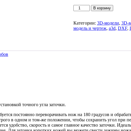
Количество
В корзину
товара
Точильный
Категории:
3D-модели
,
3D-м
станок
модель и чертеж
,
a3d
,
DXF
,
для
ножей.
3D-
модель
и
юбов
чертежи
становкой точного угла заточки.
ебуется постоянно переворачивать нож на 180 градусов и обраба
рого в одном и том-же положении, чтобы сохранить угол при пе
ся удобство, скорость и самое главное качество заточки. Идеаль
ине. Для заточки коротких ножей вы можете свести зажимы нож