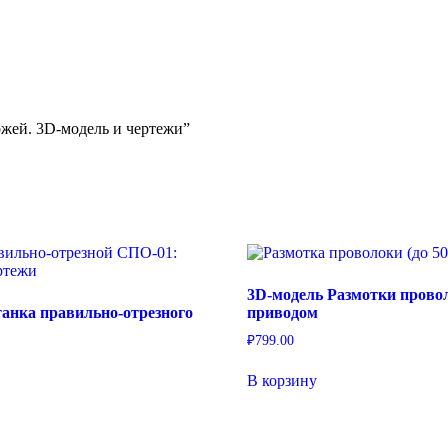
ожей. 3D-модель и чертежи”
3D-модель Размотки провол
танка правильно-отрезного
приводом
₽
799.00
В корзину