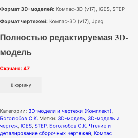
Формат 3D-моделей:
Компас-3D (v17), IGES, STEP
Формат чертежей:
Компас-3D (v17), Jpeg
Полностью редактируемая 3D-
модель
Скачано: 47
Количество
В корзину
товара
МЧ00.72.00.00
СБ
Кран
Категории:
3D-модели и чертежи (Комплект)
,
пневматический
Боголюбов С.К.
Метки:
3D-модель
,
3D-модель и
3D-
чертеж
,
IGES
,
STEP
,
Боголюбов С.К. Чтение и
модель
деталирование сборочных чертежей
,
Компас