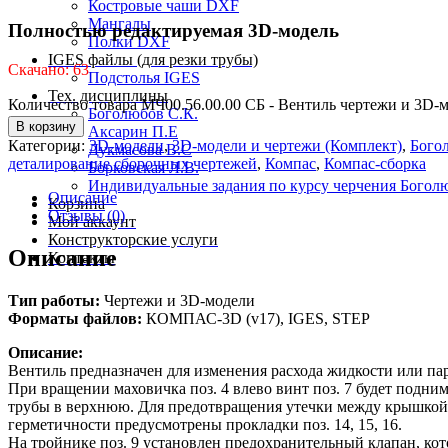
Костровые чаши DXF
Мангалы
Полностью редактируемая 3D-модель
Полки DXF
IGES файлы (для резки трубы)
Скачано: 63
Подстолья IGES
Тех. дисциплины
Количество товара МЧ00.56.00.00 СБ - Вентиль чертежи и 3D-
Боголюбов С.К.
В корзину
Аксарин П.Е
Категории:
3D-модели
,
3D-модели и чертежи (Комплект)
,
Бого
Дукмасова В.С
деталирование сборочных чертежей
,
Компас
,
Компас-сборка
Борковская Л.В.
Индивидуальные задания по курсу черчения Богол
Описание
Корзина
Отзывы (0)
Мой аккаунт
Конструкторские услуги
Описание
Контакты
Тип работы:
Чертежи и 3D-модели
Форматы файлов:
КОМПАС-3D (v17), IGES, STEP
Описание:
Вентиль предназначен для изменения расхода жидкости или па
При вращении маховичка поз. 4 влево винт поз. 7 будет подним
трубы в верхнюю. Для предотвращения утечки между крышкой п
герметичности предусмотрены прокладки поз. 14, 15, 16.
На тройнике поз. 9 установлен предохранительный клапан, ко