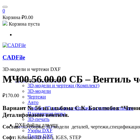
0
Корзина
₽
0.00
Корзина пуста
CADFile
3D-модели и чертежи DXF
МЧ00.56.00.00 СБ – Вентиль 
3D-модели и чертежи
3D-модели и чертежи (Комплект)
3D-модели
₽
170.00
Чертежи
Авто
Вариант № 56 из альбома C.К. Боголюбов “Чтени
Станки
3D-модели и чертежи различных станков
Плазменная резка
Деталирование вентиля.
3D-печать
DXF файлы для чпу
Состав:
3D сборка, 3D модели деталей, чертежи,спецификаци
Узоры DXF
Панно DXF
Софт:
Компас-3D (v17), IGES, STEP