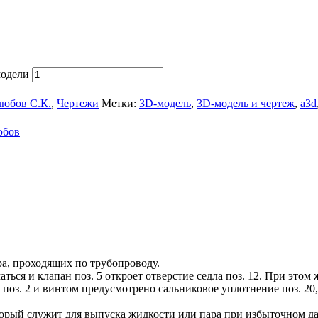
модели
любов С.К.
,
Чертежи
Метки:
3D-модель
,
3D-модель и чертеж
,
a3d
юбов
ра, проходящих по трубопроводу.
аться и клапан поз. 5 откроет отверстие седла поз. 12. При это
оз. 2 и винтом предусмотрено сальниковое уплотнение поз. 20,
торый служит для выпуска жидкости или пара при избыточном д