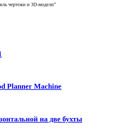
тиль чертежи и 3D-модели”
1
od Planner Machine
зонтальной на две бухты