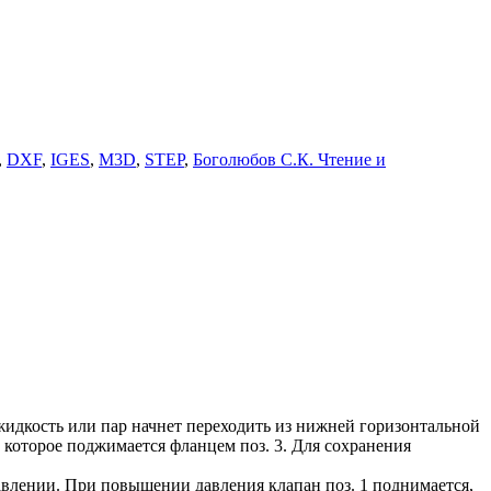
,
DXF
,
IGES
,
M3D
,
STEP
,
Боголюбов С.К. Чтение и
м жидкость или пар начнет переходить из нижней горизонтальной
 которое поджимается фланцем поз. 3. Для сохранения
авлении. При повышении давления клапан поз. 1 поднимается,