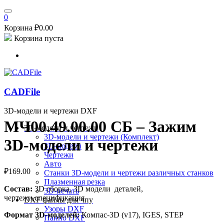
0
Корзина
₽
0.00
Корзина пуста
CADFile
3D-модели и чертежи DXF
МЧ00.49.00.00 СБ – Зажим
3D-модели и чертежи
3D-модели и чертежи (Комплект)
3D-модели и чертежи
3D-модели
Чертежи
Авто
₽
169.00
Станки
3D-модели и чертежи различных станков
Плазменная резка
Состав:
3D сборка, 3D модели деталей,
3D-печать
чертежи,спецификация
DXF файлы для чпу
Узоры DXF
Формат 3D-моделей:
Компас-3D (v17), IGES, STEP
Панно DXF