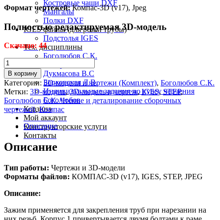
Костровые чаши DXF
Формат чертежей:
Компас-3D (v17), Jpeg
Мангалы
Полки DXF
Полностью редактируемая 3D-модель
IGES файлы (для резки трубы)
Подстолья IGES
Скачано: 44
Тех. дисциплины
Боголюбов С.К.
Количество
Аксарин П.Е
товара
Дукмасова В.С
В корзину
МЧ00.49.00.00
Борковская Л.В.
Категории:
3D-модели и чертежи (Комплект)
,
Боголюбов С.К.
СБ
Индивидуальные задания по курсу черчения
Метки:
3D-модель
,
3D-модель и чертеж
,
IGES
,
STEP
,
-
Боголюбов
Боголюбов С.К. Чтение и деталирование сборочных
Зажим
Корзина
чертежей
,
Компас
3D-
Мой аккаунт
модели
Описание
Конструкторские услуги
и
Контакты
чертежи
Описание
Тип работы:
Чертежи и 3D-модели
Форматы файлов:
КОМПАС-3D (v17), IGES, STEP, JPEG
Описание:
Зажим применяется для закрепления труб при нарезании на
них резьб. Корпус 1 привертывается двумя болтами к раме