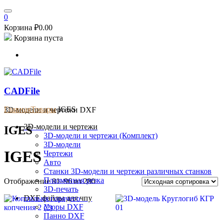
0
Корзина
₽
0.00
Корзина пуста
CADFile
Главная
Товары
IGES
3D-модели и чертежи DXF
3D-модели и чертежи
IGES
3D-модели и чертежи (Комплект)
3D-модели
IGES
Чертежи
Авто
Станки
3D-модели и чертежи различных станков
Плазменная резка
Отображение 81–96 из 280
3D-печать
DXF файлы для чпу
Узоры DXF
Панно DXF