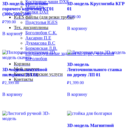
Костровые чаши DXF
3D-модель коптильни
3D-модель Круглогиба КГР
Мангалы
горячего копчения КГ01
01
Полки DXF
(300х500х500)
₽
599.00
IGES файлы (для резки трубы)
₽
799.00
Подстолья IGES
Тех. дисциплины
В корзину
Боголюбов С.К.
В корзину
Аксарин П.Е
Дукмасова В.С
Борковская Л.В.
Индивидуальные задания по курсу черчения
Боголюбов
Корзина
3D-модель
Мой аккаунт
3D-модель ленточной
Ленточнопильного станка
Конструкторские услуги
пилорамы ПЛ 01
по дереву ЛП 01
Контакты
₽
2,399.00
₽
1,399.00
В корзину
В корзину
3D-модель Магнитной