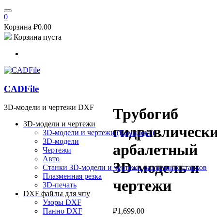
0
Корзина
₽
0.00
Корзина пуста
CADFile
3D-модели и чертежи DXF
Трубогиб
3D-модели и чертежи
гидравлическ
3D-модели и чертежи (Комплект)
3D-модели
арбалетный
Чертежи
Авто
3D-модель и
Станки
3D-модели и чертежи различных станков
Плазменная резка
чертежи
3D-печать
DXF файлы для чпу
Узоры DXF
₽
1,699.00
Панно DXF