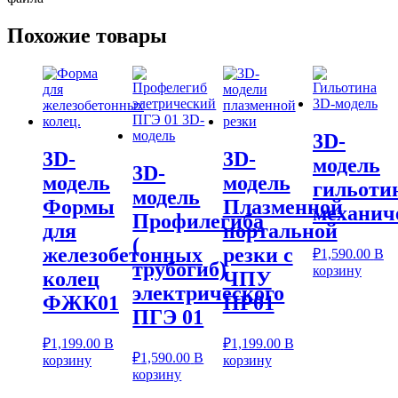
Похожие товары
3D-
3D-
3D-
модель
3D-
модель
модель
гильоти
модель
Формы
Плазменной
механич
Профилегиба
для
портальной
(
железобетонных
резки с
₽
1,590.00
В
трубогиб)
корзину
колец
ЧПУ
электрического
ФЖК01
ПР01
ПГЭ 01
₽
1,199.00
В
₽
1,199.00
В
₽
1,590.00
В
корзину
корзину
корзину