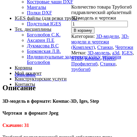
Костровые чаши DXF
Количество товара Трубогиб
Мангалы
гидравлический арбалетный
Полки DXF
3D-модель и чертежи
IGES файлы (для резки трубы)
Подстолья IGES
Тех. дисциплины
В корзину
Боголюбов С.К.
Категории:
3D-модели
,
3D-
Аксарин П.Е
модели и чертежи
Дукмасова В.С
(Комплект)
,
Станки
,
Чертежи
Борковская Л.В.
Метки:
3D-модель
,
a3d
,
IGES
,
Индивидуальные задания по курсу черчения
STEP
,
Компас
,
Пресс
,
Боголюбов
Профилегиб
,
Станки
,
Корзина
трубогиб
Мой аккаунт
Описание
Конструкторские услуги
Контакты
Описание
3D-модель в формате:
Компас-3D, Iges, Step
Чертежи в формате Jpeg
Скачано: 31