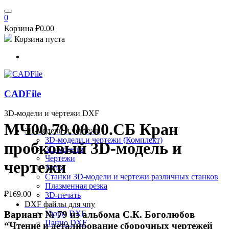
0
Корзина
₽
0.00
Корзина пуста
CADFile
3D-модели и чертежи DXF
МЧ00.79.00.00.СБ Кран
3D-модели и чертежи
3D-модели и чертежи (Комплект)
пробковый 3D-модель и
3D-модели
Чертежи
чертежи
Авто
Станки
3D-модели и чертежи различных станков
Плазменная резка
₽
169.00
3D-печать
DXF файлы для чпу
Вариант № 79 из альбома C.К. Боголюбов
Узоры DXF
Панно DXF
“Чтение и деталирование сборочных чертежей