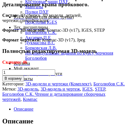
Костровые чаши DXF
Деталирование крана пробкового.
Мангалы
Полки DXF
Состав:
3D сборка, 3D модели деталей,
IGES файлы (для резки трубы)
чертежи,спецификация
Подстолья IGES
Тех. дисциплины
Формат 3D-моделей:
Компас-3D (v17), IGES, STEP
Боголюбов С.К.
Аксарин П.Е
Формат чертежей:
Компас-3D (v17), Jpeg
Дукмасова В.С
Борковская Л.В.
Полностью редактируемая 3D-модель
Индивидуальные задания по курсу черчения
Боголюбов
Скачано: 46
Корзина
Мой аккаунт
Количество
Конструкторские услуги
товара
В корзину
Контакты
МЧ00.79.00.00.СБ
Категории:
3D-модели и чертежи (Комплект)
,
Боголюбов С.К.
Кран
Метки:
3D-модель
,
3D-модель и чертеж
,
IGES
,
STEP
,
пробковый
Боголюбов С.К. Чтение и деталирование сборочных
3D-
чертежей
,
Компас
модель
и
Описание
чертежи
Описание