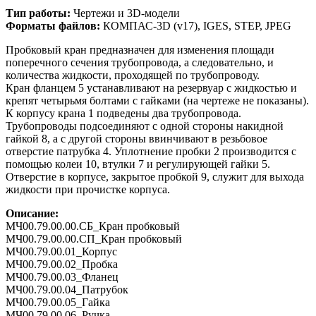
Тип работы:
Чертежи и 3D-модели
Форматы файлов:
КОМПАС-3D (v17), IGES, STEP, JPEG
Пробковый кран предназначен для изменения площади
поперечного сечения трубопровода, а следовательно, и
количества жидкости, проходящей по трубопроводу.
Кран фланцем 5 устанавливают на резервуар с жидкостью и
крепят четырьмя болтами с гайками (на чертеже не показаны).
К корпусу крана 1 подведены два трубопровода.
Трубопроводы подсоединяют с одной стороны накидной
гайкой 8, а с другой стороны ввинчивают в резьбовое
отверстие патрубка 4. Уплотнение пробки 2 производится с
помощью колеи 10, втулки 7 и регулирующей гайки 5.
Отверстие в корпусе, закрытое пробкой 9, служит для выхода
жидкости при прочистке корпуса.
Описание:
МЧ00.79.00.00.СБ_Кран пробковый
МЧ00.79.00.00.СП_Кран пробковый
МЧ00.79.00.01_Корпус
МЧ00.79.00.02_Пробка
МЧ00.79.00.03_Фланец
МЧ00.79.00.04_Патрубок
МЧ00.79.00.05_Гайка
МЧ00.79.00.06_Ручка