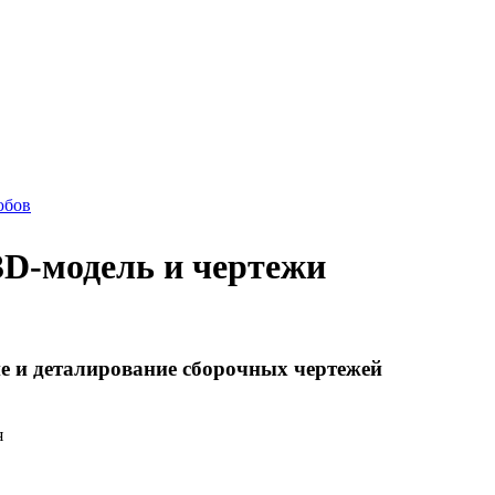
юбов
3D-модель и чертежи
е и деталирование сборочных чертежей
я