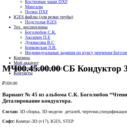
Костровые чаши DXF
Мангалы
Полки DXF
IGES файлы (для резки трубы)
Подстолья IGES
Тех. дисциплины
Боголюбов С.К.
Аксарин П.Е
Дукмасова В.С
Борковская Л.В.
Индивидуальные задания по курсу черчения Богол
Корзина
Мой аккаунт
МЧ00.45.00.00 СБ Кондуктор 
Конструкторские услуги
Контакты
₽
169.00
Вариант № 45 из альбома C.К. Боголюбов “Чтени
Деталирование кондуктора.
Состав:
3D сборка, 3D модели деталей, чертежи,спецификаци
Софт:
Компас-3D (v17), IGES, STEP