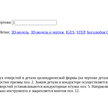
чертежи
Метки:
3D-модель
,
3D-модель и чертеж
,
IGES
,
STEP
,
Боголюбов С
ух отверстий в детали цилиндрической формы (на чертеже детал
рстии призмы поз. 2. Зажим детали в кондукторе осуществляется
верстий устанавливаются кондукторные втулки поз. 5. Направля
о инструмента и закрепляется винтом поз. 12.