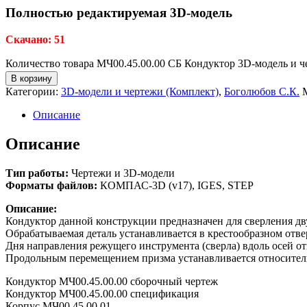
Полностью редактируемая 3D-модель
Скачано: 51
Количество товара МЧ00.45.00.00 СБ Кондуктор 3D-модель и 
В корзину
Категории:
3D-модели и чертежи (Комплект)
,
Боголюбов С.К.
Описание
Описание
Тип работы:
Чертежи и 3D-модели
Форматы файлов:
КОМПАС-3D (v17), IGES, STEP
Описание:
Кондуктор данной конструкции предназначен для сверления дв
Обрабатываемая деталь устанавливается в крестообразном отве
Дня направления режущего инструмента (сверла) вдоль осей от
Продольным перемещением призма устанавливается относительн
Кондуктор МЧ00.45.00.00 сборочный чертеж
Кондуктор МЧ00.45.00.00 спецификация
Корпус МЧ00.45.00.01