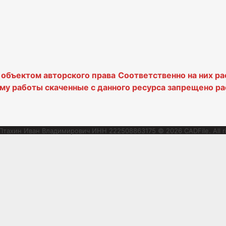
я объектом авторского права
Соответственно на них р
му работы скаченные с данного ресурса запрещено ра
тахин Иван Владимирович ИНН 222508863175 © 2026 CADFile. All ri