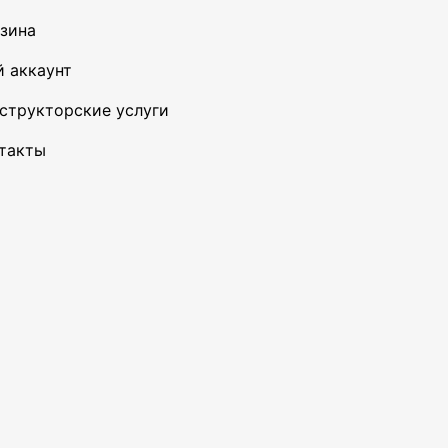
зина
 аккаунт
структорские услуги
такты