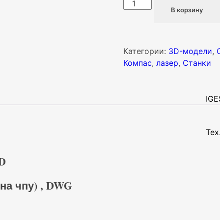
Количество
В корзину
товара
Лазер
портальный
500х400
Категории:
3D-модели
,
10
Компас
,
лазер
,
Станки
kW.
3D-
модель
IGE
и
чертежи
Тех
D
на чпу) , DWG