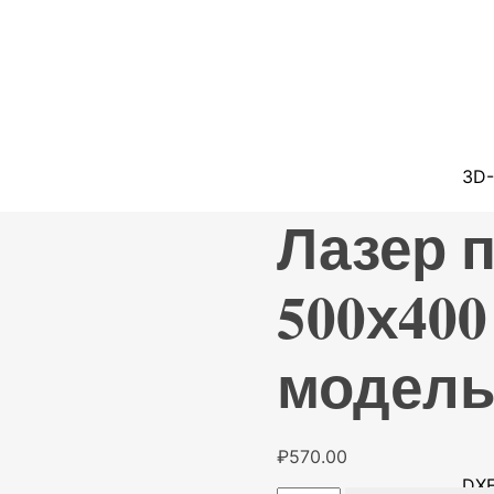
3D-
Лазер 
500х400
модель
₽
570.00
DXF