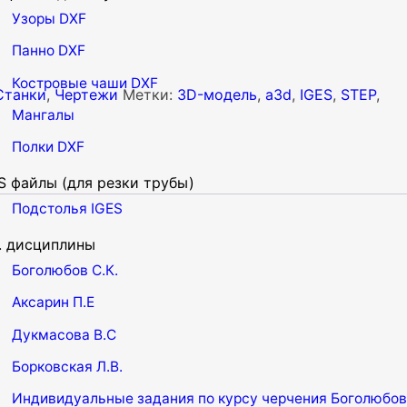
Узоры DXF
Панно DXF
Костровые чаши DXF
Станки
,
Чертежи
Метки:
3D-модель
,
a3d
,
IGES
,
STEP
,
Мангалы
Полки DXF
S файлы (для резки трубы)
Подстолья IGES
. дисциплины
Боголюбов С.К.
Аксарин П.Е
Дукмасова В.С
Борковская Л.В.
Индивидуальные задания по курсу черчения Боголюбов