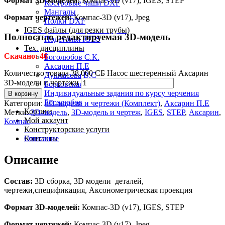
Формат 3D-моделей:
Компас-3D (v17), IGES, STEP
Костровые чаши DXF
Мангалы
Формат чертежей:
Компас-3D (v17), Jpeg
Полки DXF
IGES файлы (для резки трубы)
Полностью редактируемая 3D-модель
Подстолья IGES
Тех. дисциплины
Скачано: 46
Боголюбов С.К.
Аксарин П.Е
Количество товара 38.000 СБ Насос шестеренный Аксарин
Дукмасова В.С
3D-модели и чертежи
Борковская Л.В.
Индивидуальные задания по курсу черчения
В корзину
Боголюбов
Категории:
3D-модели и чертежи (Комплект)
,
Аксарин П.Е
Корзина
Метки:
3D-модель
,
3D-модель и чертеж
,
IGES
,
STEP
,
Аксарин
,
Мой аккаунт
Компас
Конструкторские услуги
Описание
Контакты
Описание
Состав:
3D сборка, 3D модели деталей,
чертежи,спецификация, Аксонометрическая проекция
Формат 3D-моделей:
Компас-3D (v17), IGES, STEP
Формат чертежей:
Компас-3D (v17), Jpeg