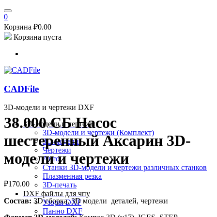
0
Корзина
₽
0.00
Корзина пуста
CADFile
3D-модели и чертежи DXF
38.000 СБ Насос
3D-модели и чертежи
3D-модели и чертежи (Комплект)
шестеренный Аксарин 3D-
3D-модели
Чертежи
модели и чертежи
Авто
Станки
3D-модели и чертежи различных станков
Плазменная резка
₽
170.00
3D-печать
DXF файлы для чпу
Состав:
3D сборка, 3D модели деталей, чертежи
Узоры DXF
Панно DXF