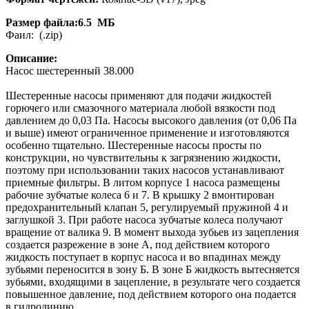
Размер файла:6
.
5 МБ
Фаил: (.zip)
Описание:
Насос шестеренный 38.000
Шестеренные насосы применяют для подачи жидкостей
горючего или смазочного материала любой вязкости под
давлением до 0,03 Па. Насосы высокого давления (от 0,06 Па
и выше) имеют ограниченное применение и изготовляются
особенно тщательно. Шестеренные насосы просты по
конструкции, но чувствительны к загрязнению жидкости,
поэтому при использовании таких насосов устанавливают
приемные фильтры. В литом корпусе 1 насоса размещены
рабочие зубчатые колеса 6 и 7. В крышку 2 вмонтирован
предохранительный клапан 5, регулируемый пружиной 4 и
заглушкой 3. При работе насоса зубчатые колеса получают
вращение от валика 9. В момент выхода зубьев из зацепления
создается разрежение в зоне А, под действием которого
жидкость поступает в корпус насоса и во впадинах между
зубьями переносится в зону Б. В зоне Б жидкость вытесняется
зубьями, входящими в зацепление, в результате чего создается
повышенное давление, под действием которого она подается
в гидролинию.