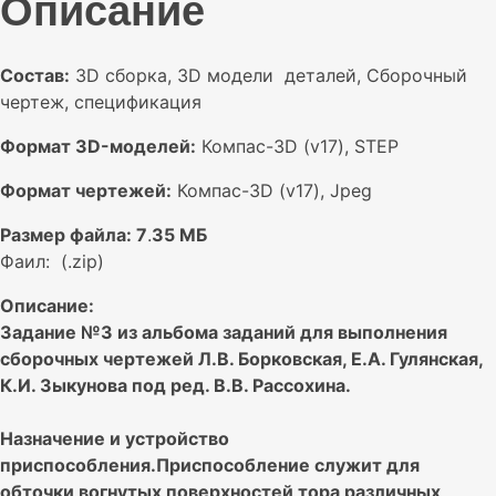
Описание
3D-
модель
и
Состав:
3D сборка, 3D модели деталей, Сборочный
чертежи
чертеж, спецификация
Формат 3D-моделей:
Компас-3D (v17), STEP
Формат чертежей:
Компас-3D (v17), Jpeg
Размер файла: 7
.
35 МБ
Фаил: (.zip)
Описание:
Задание №3 из альбома заданий для выполнения
сборочных чертежей Л.В. Борковская, Е.А. Гулянская,
К.И. Зыкунова под ред. В.В. Рассохина.
Назначение и устройство
приспособления.Приспособление служит для
обточки вогнутых поверхностей тора различных