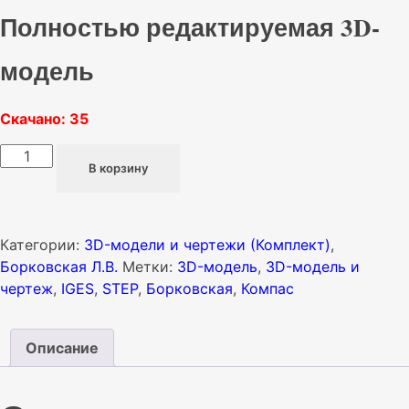
Полностью редактируемая 3D-
модель
Скачано: 35
Количество
В корзину
товара
03-
00
-
Категории:
3D-модели и чертежи (Комплект)
,
Приспособление
Борковская Л.В.
Метки:
3D-модель
,
3D-модель и
для
чертеж
,
IGES
,
STEP
,
Борковская
,
Компас
обработки
вогнутых
Описание
поверхностей
тора
Борковская