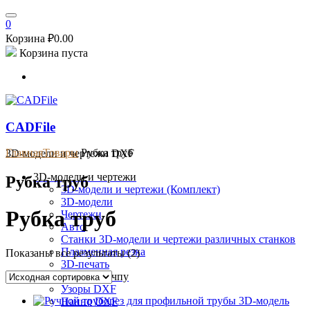
0
Корзина
₽
0.00
Корзина пуста
CADFile
Главная
Товары
Рубка труб
3D-модели и чертежи DXF
3D-модели и чертежи
Рубка труб
3D-модели и чертежи (Комплект)
3D-модели
Рубка труб
Чертежи
Авто
Станки
3D-модели и чертежи различных станков
Плазменная резка
Показаны все результаты (2)
3D-печать
DXF файлы для чпу
Узоры DXF
Панно DXF