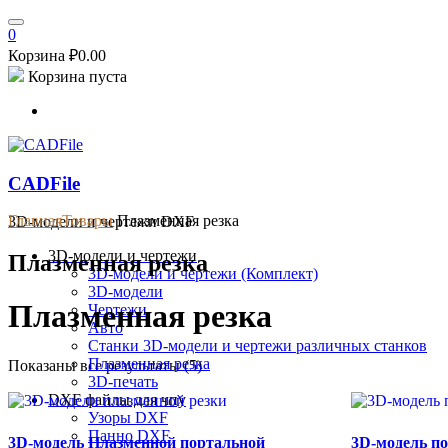
0
Корзина
₽
0.00
Корзина пуста
CADFile
Главная
Товары
Плазменная резка
3D-модели и чертежи DXF
3D-модели и чертежи
Плазменная резка
3D-модели и чертежи (Комплект)
3D-модели
Плазменная резка
Чертежи
Авто
Станки
3D-модели и чертежи различных станков
Плазменная резка
Показаны все результаты (5)
3D-печать
DXF файлы для чпу
Узоры DXF
Панно DXF
3D-модель Плазменной портальной
3D-модель п