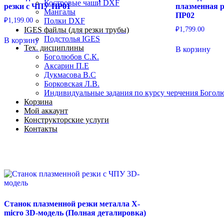
Костровые чаши DXF
резки с ЧПУ ПР01
плазменная р
Мангалы
ПР02
₽
1,199.00
Полки DXF
₽
1,799.00
IGES файлы (для резки трубы)
Подстолья IGES
В корзину
Тех. дисциплины
В корзину
Боголюбов С.К.
Аксарин П.Е
Дукмасова В.С
Борковская Л.В.
Индивидуальные задания по курсу черчения Богол
Корзина
Мой аккаунт
Конструкторские услуги
Контакты
Станок плазменной резки металла X-
micro 3D-модель (Полная деталировка)