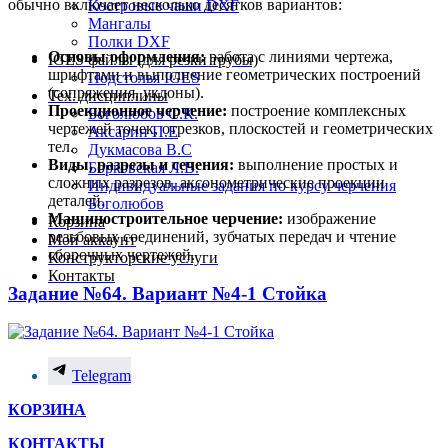
обычно включает несколько десятков вариантов:
Костровые чаши DXF
Мангалы
Полки DXF
Основы оформления:
работа с линиями чертежа,
IGES файлы (для резки трубы)
шрифтами и выполнение геометрических построений
Подстолья IGES
(сопряжения, уклоны).
Тех. дисциплины
Проекционное черчение:
построение комплексных
Боголюбов С.К.
чертежей точек, отрезков, плоскостей и геометрических
Аксарин П.Е
тел.
Дукмасова В.С
Виды, разрезы и сечения:
выполнение простых и
Борковская Л.В.
сложных разрезов, аксонометрические проекции
Индивидуальные задания по курсу черчения
деталей.
Боголюбов
Машиностроительное черчение:
изображение
Корзина
резьбовых соединений, зубчатых передач и чтение
Мой аккаунт
сборочных чертежей.
Конструкторские услуги
Контакты
Задание №64. Вариант №4-1 Стойка
Telegram
КОРЗИНА
КОНТАКТЫ