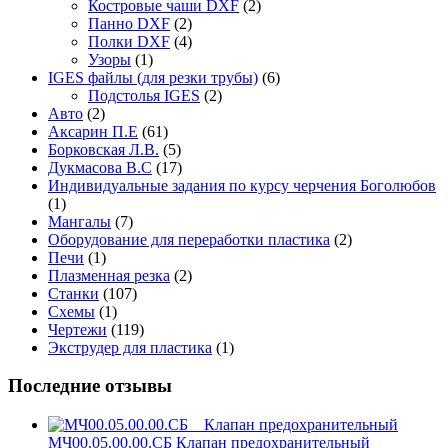
Костровые чаши DXF
(2)
Панно DXF
(2)
Полки DXF
(4)
Узоры
(1)
IGES файлы (для резки трубы)
(6)
Подстолья IGES
(2)
Авто
(2)
Аксарин П.Е
(61)
Борковская Л.В.
(5)
Дукмасова В.С
(17)
Индивидуальные задания по курсу черчения Боголюбов
(1)
Мангалы
(7)
Оборудование для переработки пластика
(2)
Печи
(1)
Плазменная резка
(2)
Станки
(107)
Схемы
(1)
Чертежи
(119)
Экструдер для пластика
(1)
Последние отзывы
МЧ00.05.00.00.СБ Клапан предохранительный