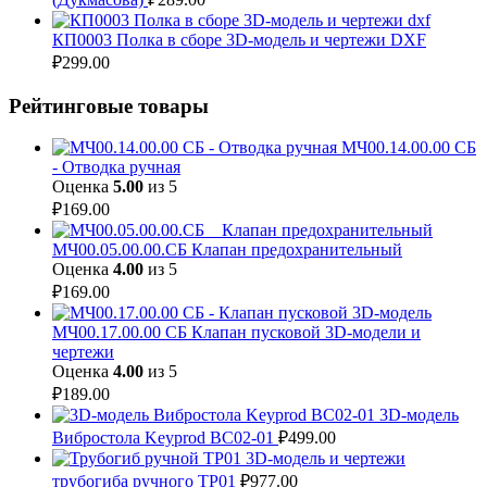
КП0003 Полка в сборе 3D-модель и чертежи DXF
₽
299.00
Рейтинговые товары
МЧ00.14.00.00 СБ
- Отводка ручная
Оценка
5.00
из 5
₽
169.00
МЧ00.05.00.00.СБ Клапан предохранительный
Оценка
4.00
из 5
₽
169.00
МЧ00.17.00.00 СБ Клапан пусковой 3D-модели и
чертежи
Оценка
4.00
из 5
₽
189.00
3D-модель
Вибростола Keyprod ВС02-01
₽
499.00
3D-модель и чертежи
трубогиба ручного ТР01
₽
977.00