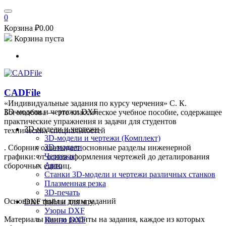
0
Корзина
₽
0.00
Корзина пуста
CADFile
«Индивидуальные задания по курсу черчения» С. К.
3D-модели и чертежи DXF
Боголюбова — это классическое учебное пособие, содержащее
практические упражнения и задачи для студентов
3D-модели и чертежи
технических специальностей
3D-модели и чертежи (Комплект)
3D-модели
. Сборник охватывает основные разделы инженерной
Чертежи
графики: от основ оформления чертежей до деталирования
Авто
сборочных единиц.
Станки
3D-модели и чертежи различных станков
Плазменная резка
3D-печать
Основные темы и типы заданий
DXF файлы для чпу
Узоры DXF
Материалы книги разбиты на задания, каждое из которых
Панно DXF