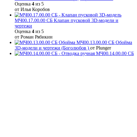
Оценка
4
из 5
от Илья Коробов
МЧ00.17.00.00 СБ Клапан пусковой 3D-модели и
чертежи
Оценка
4
из 5
от Роман Рябикин
МЧ00.13.00.00 СБ Обойма
3D-модели и чертежи (Боголюбов )
от Plunger
МЧ00.14.00.00 СБ
- Отводка ручная
Оценка
5
из 5
от WinaTheWolf
Самозанятый Птахин Иван Владимирович ИНН 222508863175 © 2026
CADFile. All rights reserved.
Корзина