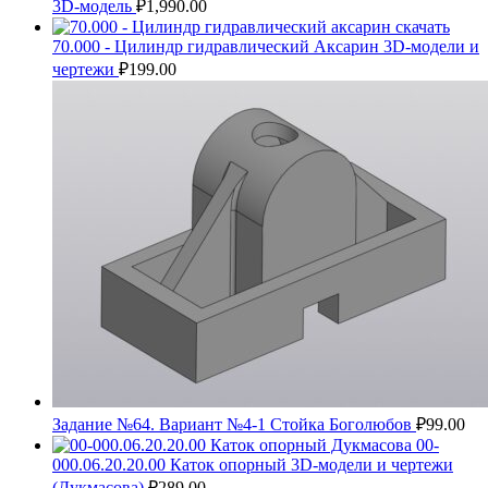
3D-модель
₽
1,990.00
70.000 - Цилиндр гидравлический Аксарин 3D-модели и
чертежи
₽
199.00
Задание №64. Вариант №4-1 Стойка Боголюбов
₽
99.00
00-
000.06.20.20.00 Каток опорный 3D-модели и чертежи
(Дукмасова)
₽
289.00