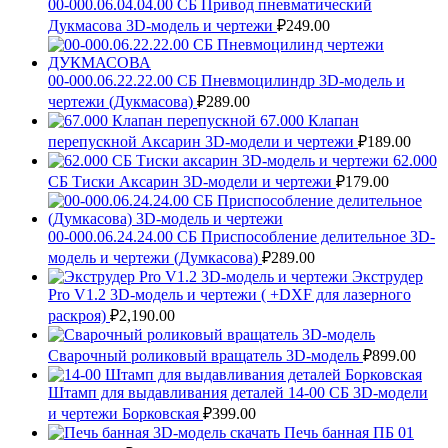
00-000.06.04.04.00 СБ Привод пневматический
Дукмасова 3D-модель и чертежи
₽
249.00
00-000.06.22.22.00 СБ Пневмоцилиндр 3D-модель и
чертежи (Дукмасова)
₽
289.00
67.000 Клапан
перепускной Аксарин 3D-модели и чертежи
₽
189.00
62.000
СБ Тиски Аксарин 3D-модели и чертежи
₽
179.00
00-000.06.24.24.00 СБ Приспособление делительное 3D-
модель и чертежи (Думкасова)
₽
289.00
Экструдер
Pro V1.2 3D-модель и чертежи ( +DXF для лазерного
раскроя)
₽
2,190.00
Сварочный роликовый вращатель 3D-модель
₽
899.00
Штамп для выдавливания деталей 14-00 СБ 3D-модели
и чертежи Борковская
₽
399.00
Печь банная ПБ 01