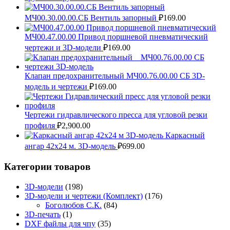
МЧ00.30.00.00.СБ Вентиль запорный
₽
169.00
МЧ00.47.00.00 Привод поршневой пневматический
чертежи и 3D-модели
₽
169.00
Клапан предохранительный МЧ00.76.00.00 СБ 3D-
модель и чертежи
₽
169.00
Чертежи гидравлического пресса для угловой резки
профиля
₽
2,900.00
Каркасный
ангар 42х24 м. 3D-модель
₽
699.00
Категории товаров
3D-модели
(198)
3D-модели и чертежи (Комплект)
(176)
Боголюбов С.К.
(84)
3D-печать
(1)
DXF файлы для чпу
(35)